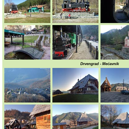
Drvengrad - Mećavnik