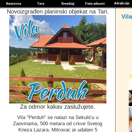
-
Novoizgrađen planinski objekat na Tari.
Vil
Za odmor kakav zaslužujete.
Vila "Perduh" se nalaz
i
na Sekuli
ć
u u
Zaovinama, 500 metara od crkve Sv
etog
Kneza Lazara. Mitrovac je udaljen 5