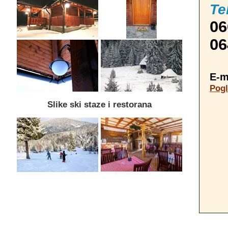
Te
06
06
E-m
Pogl
Slike ski staze i restorana