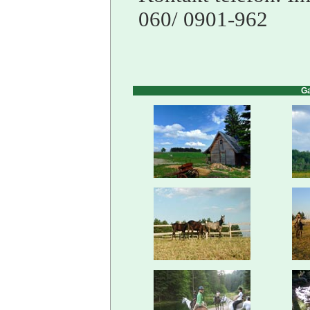
06
0
/
0901-962
Ga