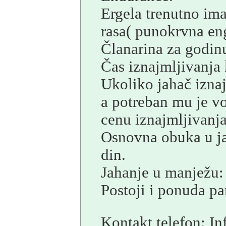
Ergela trenutno ima
rasa( punokrvna en
Č
lanarina za godin
Č
as iznajmljivanja
Ukoliko jahač izna
a potreban mu je v
cenu iznajmljivanja
Osnovna obuka u ja
din.
Jahanje u manježu: 
Postoji i ponuda pa
Kontakt telefon:
In