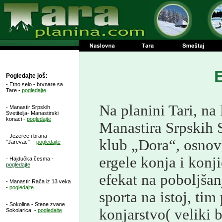
E
Pogledajte jo
š:
- Etno selo
- brvnare sa
Tare -
pogledajte
Na planini Tari, n
-
Manastir Srpskih
Svetitelja
-
Manastirski
konaci -
pogledajte
Manastira Srpskih S
- Jezerce i brana
klub „Dora“, osnov
"Jarevac" -
pogledajte
ergele konja i konj
- Hajdučka česma
-
pogledajte
efekat na poboljšan
- Manastir Rača iz 13 veka
-
pogledajte
sporta na istoj, tim
- Sokolina - Stene zvane
konjarstvo( veliki 
Sokolarica. -
pogledajte