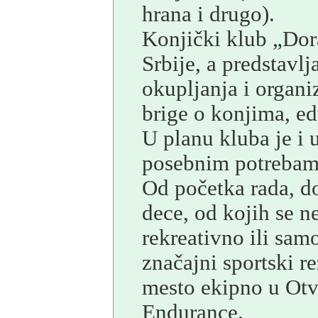
hrana i drugo).
Konjički klub „Dor
Srbije, a predstavl
okupljanja i organi
brige o konjima, ed
U planu kluba je i 
posebnim potrebam
Od početka rada, d
dece, od kojih se 
rekreativno ili sam
značajni sportski r
mesto ekipno u Otv
Endurance.